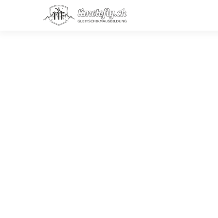
Thomas "Stivi" Stivanello
Fluglehrer