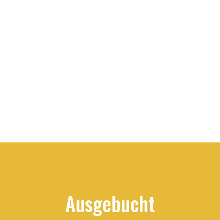
k bei thermischen
Nicht inbegriffen
- Unterkunft und Verpfleg
anden auch abseits
tze
- Bergfahrten und Rückhol
r Abstiegsvariante
- Start- und Landegebühr
d Planungsflexibilität.
- Versicherungen
PI4
age
Ausgebucht