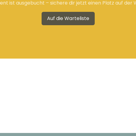
ent ist ausgebucht – sichere dir jetzt einen Platz auf der 
Auf die Warteliste
WAS MACHEN WIR GERADE?
lge uns, um es herauszufinde
Folge uns auf Instagram