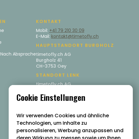
EN
KONTAKT
he
Mobil:
+41 79 210 30 09
E-Mail:
kontakt@timetofly.ch
e
HAUPTSTANDORT BURGHOLZ
/ Nach Absprache
timetofly.ch AG
Burgholz 41
CH-3753 Oey
STANDORT LENK
timetofly.ch AG
Oberriedstrasse 27
Cookie Einstellungen
CH-3775 Lenk im Simmental
Wir verwenden Cookies und ähnliche
Technologien, um Inhalte zu
personalisieren, Werbung anzupassen und
deren Wirkung zu messen sowie um Ihnen